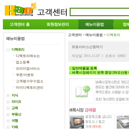
고객센터 > 메뉴이용법 >
디렉토리
유료서비스신청하기
디렉토리
디렉토리메뉴는
작성일: 2011-11-07 ㅣ 조회수: 10963
업소등록
-. 일반매물을 등록
프리미엄서비스
-. 벼룩시장페이지 왼쪽 중앙 [하오산동
쿠폰/이벤트
고객평가우수업소
마이디렉토리관리
지식
라이프
교육
부동산
여행
카페