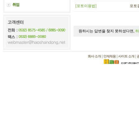
취업
[포토이용법]
포토
원하시는 답변을 찾지 못하셨다면,
하
|
|
|
회사 소개
인재채용
사이트 소개