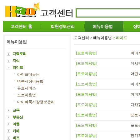
고객센터 > 메뉴이용법
> 라이프
[포토이용법]
이미지
디렉토리
지식
[포토이용법]
게시판
라이프
[포토이용법]
어떤
라이프메뉴는
벼룩시장이용법
[포토이용법]
이미지
유료서비스
[포토이용법]
이미
포토이용법
마이벼룩시장정보관리
[포토이용법]
디카
교육
[포토이용법]
포토
부동산
여행
[포토이용법]
포토
카페
[포토이용법]
인기
비즈